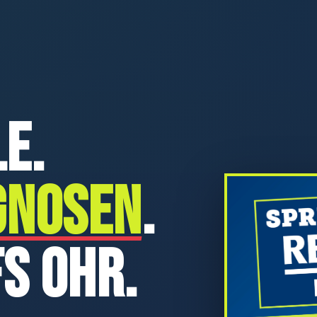
e.
GNOSEN
.
s Ohr.